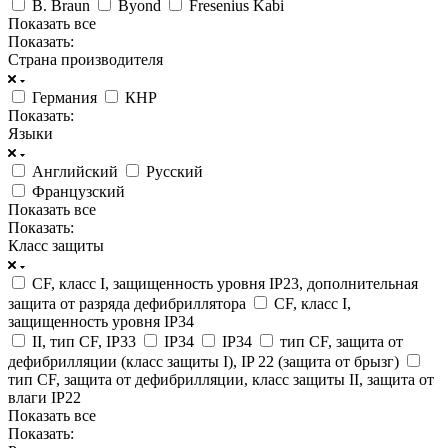
B. Braun
Byond
Fresenius Kabi
Показать все
Показать:
Страна производителя
Германия
КНР
Показать:
Языки
Английский
Русский
Французский
Показать все
Показать:
Класс защиты
CF, класс I, защищенность уровня IP23, дополнительная
защита от разряда дефибриллятора
CF, класс I,
защищенность уровня IP34
II, тип CF, IP33
IP34
IP34
тип CF, защита от
дефибрилляции (класс защиты I), IP 22 (защита от брызг)
тип CF, защита от дефибрилляции, класс защиты II, защита от
влаги IP22
Показать все
Показать: