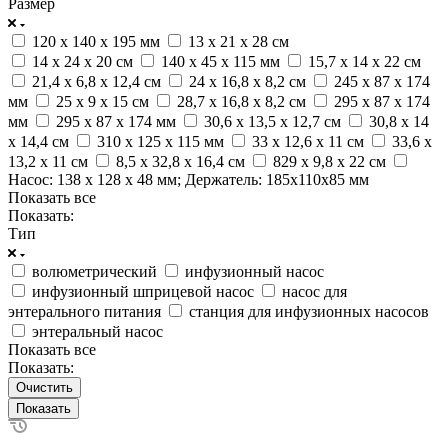
Размер
120 х 140 х 195 мм
13 х 21 х 28 см
14 x 24 x 20 см
140 х 45 х 115 мм
15,7 х 14 х 22 см
21,4 x 6,8 x 12,4 см
24 х 16,8 х 8,2 см
245 х 87 х 174
мм
25 х 9 х 15 см
28,7 х 16,8 х 8,2 см
295 x 87 x 174
мм
295 х 87 х 174 мм
30,6 х 13,5 х 12,7 см
30,8 х 14
х 14,4 см
310 х 125 х 115 мм
33 х 12,6 х 11 см
33,6 х
13,2 х 11 см
8,5 х 32,8 х 16,4 см
829 х 9,8 х 22 см
Насос: 138 х 128 х 48 мм; Держатель: 185х110х85 мм
Показать все
Показать:
Тип
волюметрический
инфузионный насос
инфузионный шприцевой насос
насос для
энтерального питания
станция для инфузионных насосов
энтеральный насос
Показать все
Показать:
Очистить