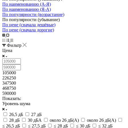
По наименованию (А-Я)
По наименованию (Я-А)
По популярности (возрастание)
По популярности (убывание)
По цене (сначала дешёвые)
По цене (сначала дорогие)
Фильтр
Цена
105000
226250
347500
468750
590000
Показать:
Уровень шума
26,5 дБ
27 дБ
28 дБ
30 дБА
около 26 дБ(A)
около 26 дБ(A)
≤ 26,5 дБ
≤ 27,5 дБ
≤ 28 дБ
≤ 30 дБ
≤ 32 дБ