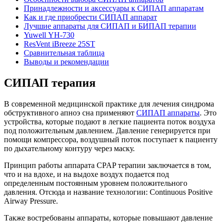
Принадлежности и аксессуары к СИПАП аппаратам
Как и где приобрести СИПАП аппарат
Лучшие аппараты для СИПАП и БИПАП терапии
Yuwell YH-730
ResVent iBreeze 25ST
Сравнительная таблица
Выводы и рекомендации
СИПАП терапия
В современной медицинской практике для лечения синдрома
обструктивного апноэ сна применяют
СИПАП аппараты
. Это
устройства, которые подают в легкие пациента поток воздуха
под положительным давлением. Давление генерируется при
помощи компрессора, воздушный поток поступает к пациенту
по дыхательному контуру через маску.
Принцип работы аппарата CPAP терапии заключается в том,
что и на вдохе, и на выдохе воздух подается под
определенным постоянным уровнем положительного
давления. Отсюда и название технологии: Continuous Positive
Airway Pressure.
Также востребованы аппараты, которые повышают давление