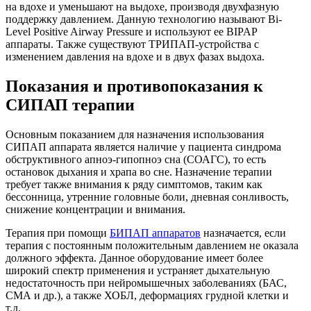
на вдохе и уменьшают на выдохе, производя двухфазную
поддержку давлением. Данную технологию называют Bi-
Level Positive Airway Pressure и используют ее BIPAP
аппараты. Также существуют ТРИПАП-устройства с
изменением давления на вдохе и в двух фазах выдоха.
Показания и противопоказания к
СИПАП терапии
Основным показанием для назначения использования
СИПАП аппарата является наличие у пациента синдрома
обструктивного апноэ-гипопноэ сна (СОАГС), то есть
остановок дыхания и храпа во сне. Назначение терапии
требует также внимания к ряду симптомов, таким как
бессонница, утренние головные боли, дневная сонливость,
снижение концентрации и внимания.
Терапия при помощи
БИПАП аппаратов
назначается, если
терапия с постоянным положительным давлением не оказала
должного эффекта. Данное оборудование имеет более
широкий спектр применения и устраняет дыхательную
недостаточность при нейромышечных заболеваниях (БАС,
СМА и др.), а также ХОБЛ, деформациях грудной клетки и
т.д.