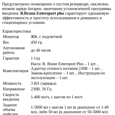
Предусмотрено оповещение о пустом резервуаре, окклюзии,
низком заряде батареи, окончании установленной программы
введения.
B.Braun Enteroport plus
гарантирует одинаковую
эффективность и простоту использования в домашних и
стационарных условиях.
Характеристики
Монитор
ЖК, с подсветкой
Вес
450 гр.
Автономная
до 46 часов
работа
Гарантия
1 год
Насос B. Braun Enteroport Plus – 1 шт. ,
Адаптер сетевого питания 230В – 1 шт. ,
Комплектация
Зажим-крепление – 1 шт. , Инструкция по
эксплуатации – 1 шт.
Мощность
3 ВА (зарядка)
Напряжение
230В, 50 Гц
Скорость
1-400 мл/ч, с шагом по 1 мл/ч
введения
Задание
1-5000 мл с шагом 1 мл (в диапазоне от 1-49
объема
мл), либо 50 мл (в диапазоне от 50-5000 мл)
инфузии