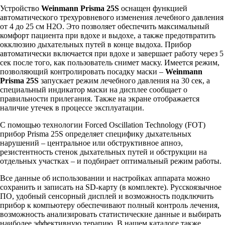
Устройство
Weinmann Prisma 25S
оснащен функцией
автоматического трехуровневого изменения лечебного давления
от 4 до 25 см Н2О. Это позволяет обеспечить максимальный
комфорт пациента при вдохе и выдохе, а также предотвратить
окклюзию дыхательных путей в конце выдоха. Прибор
автоматически включается при вдохе и завершает работу через 5
сек после того, как пользователь снимет маску. Имеется режим,
позволяющий контролировать посадку маски –
Weinmann
Prisma 25S
запускает режим лечебного давления на 30 сек, а
специальный индикатор маски на дисплее сообщает о
правильности прилегания. Также на экране отображается
наличие утечек в процессе эксплуатации.
С помощью технологии Forced Oscillation Technology (FOT)
прибор Prisma 25S определяет специфику дыхательных
нарушений – центральное или обструктивное апноэ,
резистентность стенок дыхательных путей и обструкции на
отдельных участках – и подбирает оптимальный режим работы.
Все данные об использовании и настройках аппарата можно
сохранить и записать на SD-карту (в комплекте). Русскоязычное
ПО, удобный сенсорный дисплей и возможность подключить
прибор к компьютеру обеспечивают полный контроль лечения,
возможность анализировать статистические данные и выбирать
наиболее эффективную терапию. В нашем каталоге также