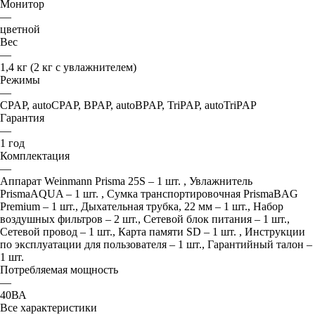
Монитор
—
цветной
Вес
—
1,4 кг (2 кг с увлажнителем)
Режимы
—
CPAP, autoCPAP, BPAP, autoBPAP, TriPAP, autoTriPAP
Гарантия
—
1 год
Комплектация
—
Аппарат Weinmann Prisma 25S – 1 шт. , Увлажнитель
PrismaAQUA – 1 шт. , Сумка транспортировочная PrismaBAG
Premium – 1 шт., Дыхательная трубка, 22 мм – 1 шт., Набор
воздушных фильтров – 2 шт., Сетевой блок питания – 1 шт.,
Сетевой провод – 1 шт., Карта памяти SD – 1 шт. , Инструкции
по эксплуатации для пользователя – 1 шт., Гарантийный талон –
1 шт.
Потребляемая мощность
—
40ВА
Все характеристики