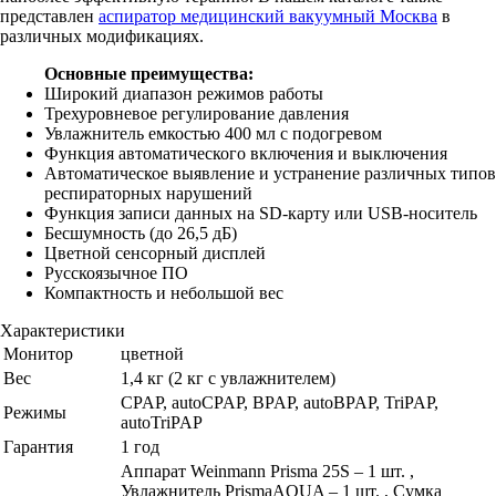
представлен
аспиратор медицинский вакуумный Москва
в
различных модификациях.
Основные преимущества:
Широкий диапазон режимов работы
Трехуровневое регулирование давления
Увлажнитель емкостью 400 мл с подогревом
Функция автоматического включения и выключения
Автоматическое выявление и устранение различных типов
респираторных нарушений
Функция записи данных на SD-карту или USB-носитель
Бесшумность (до 26,5 дБ)
Цветной сенсорный дисплей
Русскоязычное ПО
Компактность и небольшой вес
Характеристики
Монитор
цветной
Вес
1,4 кг (2 кг с увлажнителем)
CPAP, autoCPAP, BPAP, autoBPAP, TriPAP,
Режимы
autoTriPAP
Гарантия
1 год
Аппарат Weinmann Prisma 25S – 1 шт. ,
Увлажнитель PrismaAQUA – 1 шт. , Сумка