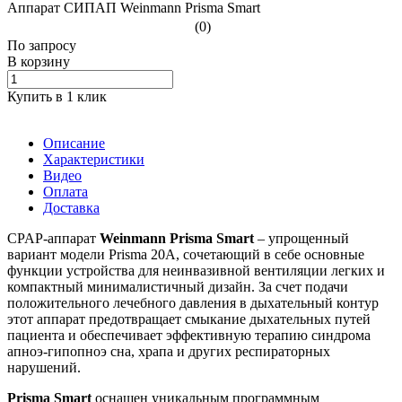
Аппарат СИПАП Weinmann Prisma Smart
(0)
По зап
р
осу
В корзину
Купить в 1 клик
Описание
Характеристики
Видео
Оплата
Доставка
CPAP-аппарат
Weinmann Prisma Smart
– упрощенный
вариант модели Prisma 20A, сочетающий в себе основные
функции устройства для неинвазивной вентиляции легких и
компактный минималистичный дизайн. За счет подачи
положительного лечебного давления в дыхательный контур
этот аппарат предотвращает смыкание дыхательных путей
пациента и обеспечивает эффективную терапию синдрома
апноэ-гипопноэ сна, храпа и других респираторных
нарушений.
Prisma Smart
оснащен уникальным программным