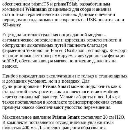
обеспечением prismaTS и prismaTSlab, разработанным
компанией
Weinmann
специально для сбора и анализа
статистики терапевтических сеансов. Данные о лечении
периодом до года возможно сохранить на USB-носитель или
SD-карту.
Еще одна интеллектуальная опция данной модели –
автоматическое определение и коррекция резистентности и
обструкции дыхательных путей пациента благодаря
фирменной технологии Forced Oscillation Technology. Комфорт
терапии повышает программируемая двухуровневая функция
softPAP, обеспечивающая мягкое понижение давления на
выдохе.
Прибор подходит для эксплуатации не только в стационарных
и домашних условиях, но и в поездках. Для
функционирования
Prisma Smart
можно подключить как к
стандартной электросети, так и к электросети автомобиля
через специальный адаптер. Малые габариты и вес 1,4 кг, а
также поставляемая в комплекте транспортировочная сумка
премиум-класса обеспечивают удобство перемещения.
Максимальное давление
Prisma Smart
составляет 20 см H2O.
В комплекте поставляется отсоединяемый увлажнитель
емкостью 400 мл. Для предотвращения образования