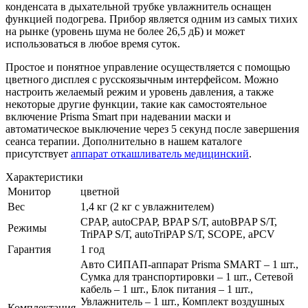
конденсата в дыхательной трубке увлажнитель оснащен
функцией подогрева. Прибор является одним из самых тихих
на рынке (уровень шума не более 26,5 дБ) и может
использоваться в любое время суток.
Простое и понятное управление осуществляется с помощью
цветного дисплея с русскоязычным интерфейсом. Можно
настроить желаемый режим и уровень давления, а также
некоторые другие функции, такие как самостоятельное
включение Prisma Smart при надевании маски и
автоматическое выключение через 5 секунд после завершения
сеанса терапии. Дополнительно в нашем каталоге
присутствует
аппарат откашливатель медицинский
.
Характеристики
Монитор
цветной
Вес
1,4 кг (2 кг с увлажнителем)
CPAP, autoCPAP, BPAP S/Т, autoBPAP S/Т,
Режимы
TriPAP S/Т, autoTriPAP S/Т, SCOPE, aPCV
Гарантия
1 год
Авто СИПАП-аппарат Prisma SMART – 1 шт.,
Сумка для транспортировки – 1 шт., Сетевой
кабель – 1 шт., Блок питания – 1 шт.,
Увлажнитель – 1 шт., Комплект воздушных
Комплектация