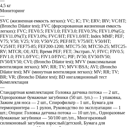
—
4,5 кг
Мониторинг
—
SVC (жизненная емкость легких): VC; IC; TV; ERV; IRV; VC/HT;
(Broncho Dilator test); FVC (форсированная жизненная емкость
легких): FVC; FEV0.5; FEV1.0; FEV3.0; FEV0.5%; FEV1.0%(G);
FEV11.0%(T); FEV3.0%; FVC/HT; FЕV1.0/HT; Index MMF; PEF;
V75; V50; V25; V10; V50/V25; PEF/HT; V75/HT; V50/HT;
V25/HT; FEF75-85; FEF200-1200; МТС75-50; МТС50-25; МТС25-
RV; MTCR; OI; ATI; Время PEF; FET; Экстрап..V; FIVC; FIV0.5;
FIV1.0; FIV1.0/FVC; FIV1.0/FIVС; PIF; IV50; EV50/IV50;
IV50/EV50; CVI; (Broncho Dilator test); MVV (максимальная
вентиляция легких): MV; RR; TV; MVV/BSA; AVI; (Broncho
Dilator test); MV (минутная вентиляция легких): MV; RR; TV;
BR; VR; (Broncho Dilator test); BD ингаляционный тест
Комплектация
—
Стандартная комплектация: Головка датчика потока — 2 шт.,
Одноразовые бумажные загубники (50 шт. /уп.) — 1 упаковка,
Зажим для носа — 2 шт., Спирофильтр – 1 шт., Бумага для
термопринтера — 1 рулон, Руководство по эксплуатации — 1
шт.; Опции: Головка датчика потока — 10 шт./уп., Одноразовые
бумажные загубники — 50/100 шт./уп., Многоразовый
силиконовый загубник взрослый/детский, Бумага для