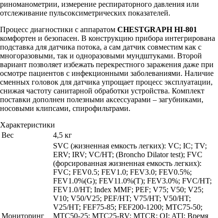
риноманометрии, измерение респираторного давления или
отслеживание пульсоксиметрических показателей.
Процесс диагностики с аппаратом
CHESTGRAPH HI-801
комфортен и безопасен. В конструкцию прибора интегрирована
подставка для датчика потока, а сам датчик совместим как с
многоразовыми, так и одноразовыми мундштуками. Второй
вариант позволяет избежать перекрестного заражения даже при
осмотре пациентов с инфекционными заболеваниями. Наличие
сменных головок для датчика упрощает процесс эксплуатации,
снижая частоту санитарной обработки устройства. Комплект
поставки дополнен полезными аксессуарами – загубниками,
носовыми клипсами, спирофильтрами.
Характеристики
Вес
4,5 кг
SVC (жизненная емкость легких): VC; IC; TV;
ERV; IRV; VC/HT; (Broncho Dilator test); FVC
(форсированная жизненная емкость легких):
FVC; FEV0.5; FEV1.0; FEV3.0; FEV0.5%;
FEV1.0%(G); FEV11.0%(T); FEV3.0%; FVC/HT;
FЕV1.0/HT; Index MMF; PEF; V75; V50; V25;
V10; V50/V25; PEF/HT; V75/HT; V50/HT;
V25/HT; FEF75-85; FEF200-1200; МТС75-50;
Мониторинг
МТС50-25; МТС25-RV; MTCR; OI; ATI; Время