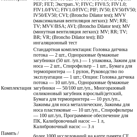
PEF; FET; Экстрап..V; FIVC; FIV0.5; FIV1.0;
FIV1.0/FVC; FIV1.0/FIVС; PIF; IV50; EV50/IV50;
IV50/EV50; CVI; (Broncho Dilator test); MVV
(максимальная вентиляция легких): MV; RR;
TV; MVV/BSA; AVI; (Broncho Dilator test); MV
(минутная вентиляция легких): MV; RR; TV;
BR; VR; (Broncho Dilator test); BD
ингаляционный тест
Стандартная комплектация: Головка датчика
потока — 2 шт., Одноразовые бумажные
загубники (50 шт. /уп.) — 1 упаковка, Зажим для
носа — 2 шт., Спирофильтр – 1 шт., Бумага для
термопринтера — 1 рулон, Руководство по
эксплуатации — 1 шт.; Опции: Головка датчика
потока — 10 шт./уп., Одноразовые бумажные
Комплектация
загубники — 50/100 шт./уп., Многоразовый
силиконовый загубник взрослый/детский,
Бумага для термопринтера — 10 рул./уп.,
Зажимы для носа металлические, Зажимы для
носа пластиковые — 10 шт./уп., Спирофильтры
— 100 шт./уп, Программное обеспечение для
ПК, Калибровочный насос — 1 л,
Калибровочный насос — 3 л
Память /
более 1000 исследований на карте памяти CF