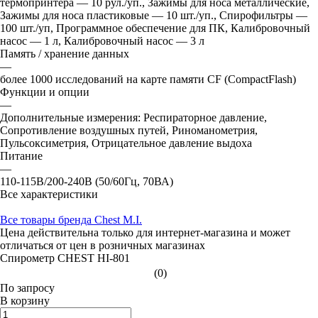
термопринтера — 10 рул./уп., Зажимы для носа металлические,
Зажимы для носа пластиковые — 10 шт./уп., Спирофильтры —
100 шт./уп, Программное обеспечение для ПК, Калибровочный
насос — 1 л, Калибровочный насос — 3 л
Память / хранение данных
—
более 1000 исследований на карте памяти CF (CompactFlash)
Функции и опции
—
Дополнительные измерения: Респираторное давление,
Сопротивление воздушных путей, Риноманометрия,
Пульсоксиметрия, Отрицательное давление выдоха
Питание
—
110-115В/200-240В (50/60Гц, 70ВА)
Все характеристики
Все товары бренда Chest M.I.
Цена действительна только для интернет-магазина и может
отличаться от цен в розничных магазинах
Спирометр CHEST HI-801
(0)
По зап
р
осу
В корзину