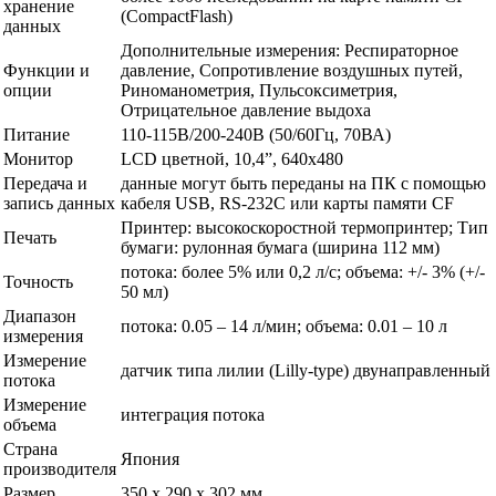
хранение
(CompactFlash)
данных
Дополнительные измерения: Респираторное
Функции и
давление, Сопротивление воздушных путей,
опции
Риноманометрия, Пульсоксиметрия,
Отрицательное давление выдоха
Питание
110-115В/200-240В (50/60Гц, 70ВА)
Монитор
LCD цветной, 10,4”, 640х480
Передача и
данные могут быть переданы на ПК с помощью
запись данных
кабеля USB, RS-232C или карты памяти CF
Принтер: высокоскоростной термопринтер; Тип
Печать
бумаги: рулонная бумага (ширина 112 мм)
потока: более 5% или 0,2 л/с; объема: +/- 3% (+/-
Точность
50 мл)
Диапазон
потока: 0.05 – 14 л/мин; объема: 0.01 – 10 л
измерения
Измерение
датчик типа лилии (Lilly-type) двунаправленный
потока
Измерение
интеграция потока
объема
Страна
Япония
производителя
Размер
350 х 290 х 302 мм