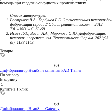
помощь при сердечно-сосудистых происшествиях.
Список литературы:
Востриков В.А., Горбунов Б.Б. Отечественная история де-
фибрилляции сердца // Общая реаниматология. – 2012. –
Т.8. – №3. – С. 63-68.
Исаев Г.О., Васин А.А., Миронова О.Ю. Дефибрилляция:
история и перспективы. Терапевтический архив. 2021;93
(9): 1138-1143.
Товары
(0)
Дифибриллятор HeartSine samaritan PAD Trainer
По зап
р
осу
В корзину
Купить в 1 клик
(0)
Дифибриллятор HeartSine Gateway