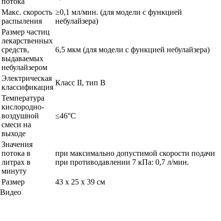
потока
Макс. скорость
≥0,1 мл/мин. (для модели с функцией
распыления
небулайзера)
Размер частиц
лекарственных
средств,
6,5 мкм (для модели с функцией небулайзера)
выдаваемых
небулайзером
Электрическая
Класс II, тип В
классификация
Температура
кислородно-
воздушной
≤46°С
смеси на
выходе
Значения
потока в
при максимально допустимой скорости подачи
литрах в
при противодавлении 7 кПа: 0,7 л/мин.
минуту
Размер
43 х 25 х 39 см
Видео