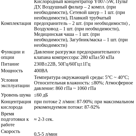
Кислородный концентратор Y007-5W, Пульт
ДУ, Воздушный фильтр – 2 компл. (при
необходимости), Сетевой шнур – 1 шт. (при
необходимости), Плавкий трубчатый
Комплектация
предохранитель – 2 шт. (при необходимости) ,
Воздуховод – 1 шт. (при необходимости),
Медицинская чаша – 1 шт. (при
необходимости), Загубник/маска – 1 шт. (при
необходимости)
Функции и
Давление разгрузки предохранительного
опции
клапана компрессора: 280 кПа±50 кПа
Питание
230В±22В, 50Гц/60Гц±1Гц
Мощность
400ВА
Температура окружающей среды: 5°С ~ 40°С;
Условия
Относительная влажность: ≤80%; Атмосферное
эксплуатации
давление: 860 гПа ~ 1060 гПа
Уровень шума
≤60 дБ
Концентрация
при потоке 2 л/мин: 87-90%; при максимальном
кислорода
рекомендуемом потоке: 87-92%
Время
подготовки к
≈ 2-3 сек.
работе
Скорость
0,5-5 л/мин