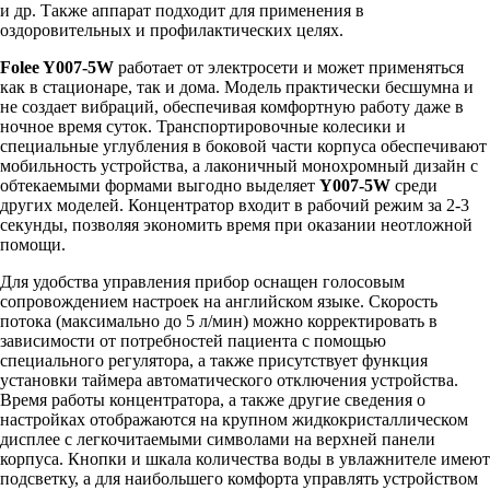
и др. Также аппарат подходит для применения в
оздоровительных и профилактических целях.
Folee Y007-5W
работает от электросети и может применяться
как в стационаре, так и дома. Модель практически бесшумна и
не создает вибраций, обеспечивая комфортную работу даже в
ночное время суток. Транспортировочные колесики и
специальные углубления в боковой части корпуса обеспечивают
мобильность устройства, а лаконичный монохромный дизайн с
обтекаемыми формами выгодно выделяет
Y007-5W
среди
других моделей. Концентратор входит в рабочий режим за 2-3
секунды, позволяя экономить время при оказании неотложной
помощи.
Для удобства управления прибор оснащен голосовым
сопровождением настроек на английском языке. Скорость
потока (максимально до 5 л/мин) можно корректировать в
зависимости от потребностей пациента с помощью
специального регулятора, а также присутствует функция
установки таймера автоматического отключения устройства.
Время работы концентратора, а также другие сведения о
настройках отображаются на крупном жидкокристаллическом
дисплее с легкочитаемыми символами на верхней панели
корпуса. Кнопки и шкала количества воды в увлажнителе имеют
подсветку, а для наибольшего комфорта управлять устройством