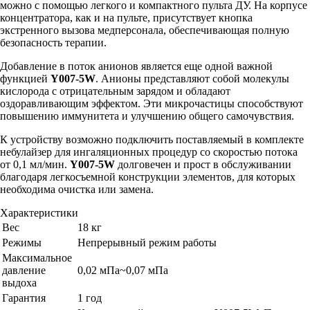
можно с помощью легкого и компактного пульта ДУ. На корпусе
концентратора, как и на пульте, присутствует кнопка
экстренного вызова медперсонала, обеспечивающая полную
безопасность терапии.
Добавление в поток анионов является еще одной важной
функцией
Y007-5W
. Анионы представляют собой молекулы
кислорода с отрицательным зарядом и обладают
оздоравливающим эффектом. Эти микрочастицы способствуют
повышению иммунитета и улучшению общего самочувствия.
К устройству возможно подключить поставляемый в комплекте
небулайзер для ингаляционных процедур со скоростью потока
от 0,1 мл/мин.
Y007-5W
долговечен и прост в обслуживании
благодаря легкосъемной конструкции элементов, для которых
необходима очистка или замена.
Характеристики
Вес
18 кг
Режимы
Непрерывный режим работы
Максимальное
давление
0,02 мПа~0,07 мПа
выдоха
Гарантия
1 год