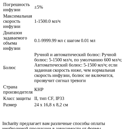
Погрешность
±5%
инфузии
Максимальная
скорость
1-1500.0 мл/ч
инфузии
Диапазон
задаваемого
0.1-9999.99 мл с шагом 0.01 мл
объема
инфузии
Ручной и автоматический болюс: Ручной
болюс: 5-1500 мл/ч, по умолчанию 600 мл/ч;
Автоматический болюс: 5-1500 мл/ч; если
Болюс
заданная скорость ниже, чем нормальная
скорость инфузии, болюс не включится,
прозвучит сигнал тревоги
Страна
КНР
производителя
Класс защиты
II, тип CF, IP33
Размер
24 х 16,8 х 8,2 см
Incharity предлагает вам различные способы оплаты
необходимой продукции в зависимости от формы