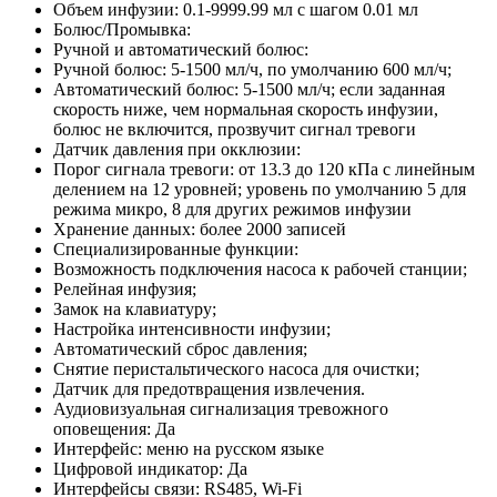
Объем инфузии: 0.1-9999.99 мл с шагом 0.01 мл
Болюс/Промывка:
Ручной и автоматический болюс:
Ручной болюс: 5-1500 мл/ч, по умолчанию 600 мл/ч;
Автоматический болюс: 5-1500 мл/ч; если заданная
скорость ниже, чем нормальная скорость инфузии,
болюс не включится, прозвучит сигнал тревоги
Датчик давления при окклюзии:
Порог сигнала тревоги: от 13.3 до 120 кПа с линейным
делением на 12 уровней; уровень по умолчанию 5 для
режима микро, 8 для других режимов инфузии
Хранение данных: более 2000 записей
Специализированные функции:
Возможность подключения насоса к рабочей станции;
Релейная инфузия;
Замок на клавиатуру;
Настройка интенсивности инфузии;
Автоматический сброс давления;
Снятие перистальтического насоса для очистки;
Датчик для предотвращения извлечения.
Аудиовизуальная сигнализация тревожного
оповещения: Да
Интерфейс: меню на русском языке
Цифровой индикатор: Да
Интерфейсы связи: RS485, Wi-Fi