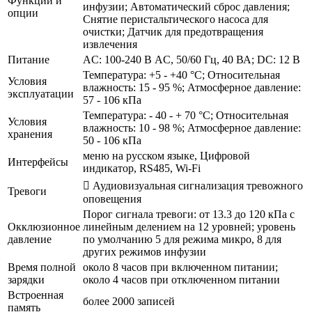
Функции и
инфузии; Автоматический сброс давления;
опции
Снятие перистальтического насоса для
очистки; Датчик для предотвращения
извлечения
Питание
AC: 100-240 В AC, 50/60 Гц, 40 ВА; DC: 12 В
Температура: +5 - +40 °C; Относительная
Условия
влажность: 15 - 95 %; Атмосферное давление:
эксплуатации
57 - 106 кПа
Температура: - 40 - + 70 °C; Относительная
Условия
влажность: 10 - 98 %; Атмосферное давление:
хранения
50 - 106 кПа
меню на русском языке, Цифровой
Интерфейсы
индикатор, RS485, Wi-Fi
 Аудиовизуальная сигнализация тревожного
Тревоги
оповещения
Порог сигнала тревоги: от 13.3 до 120 кПа с
Окклюзионное
линейным делением на 12 уровней; уровень
давление
по умолчанию 5 для режима микро, 8 для
других режимов инфузии
Время полной
около 8 часов при включенном питании;
зарядки
около 4 часов при отключенном питании
Встроенная
более 2000 записей
память