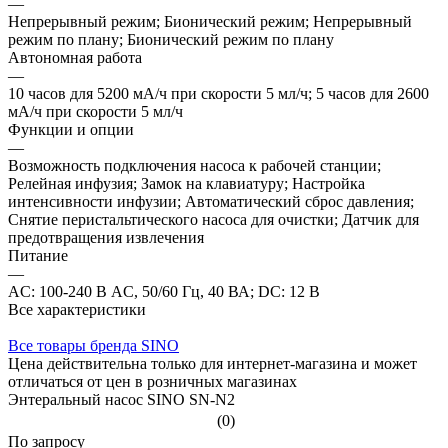
—
Непрерывный режим; Бионический режим; Непрерывный
режим по плану; Бионический режим по плану
Автономная работа
—
10 часов для 5200 мА/ч при скорости 5 мл/ч; 5 часов для 2600
мА/ч при скорости 5 мл/ч
Функции и опции
—
Возможность подключения насоса к рабочей станции;
Релейная инфузия; Замок на клавиатуру; Настройка
интенсивности инфузии; Автоматический сброс давления;
Снятие перистальтического насоса для очистки; Датчик для
предотвращения извлечения
Питание
—
AC: 100-240 В AC, 50/60 Гц, 40 ВА; DC: 12 В
Все характеристики
Все товары бренда SINO
Цена действительна только для интернет-магазина и может
отличаться от цен в розничных магазинах
Энтеральный насос SINO SN-N2
(0)
По зап
р
осу