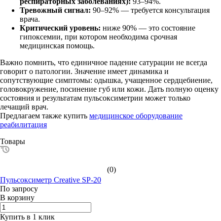
респираторных заболеваниях):
93–94%.
Тревожный сигнал:
90–92% — требуется консультация
врача.
Критический уровень:
ниже 90% — это состояние
гипоксемии, при котором необходима срочная
медицинская помощь.
Важно помнить, что единичное падение сатурации не всегда
говорит о патологии. Значение имеет динамика и
сопутствующие симптомы: одышка, учащенное сердцебиение,
головокружение, посинение губ или кожи. Дать полную оценку
состояния и результатам пульсоксиметрии может только
лечащий врач.
Предлагаем также купить
медицинское оборудование
реабилитация
Товары
(0)
Пульсоксиметр Creative SP-20
По зап
р
осу
В корзину
Купить в 1 клик