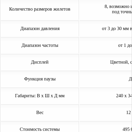
8, возможно 
Количество размеров жилетов
под точн
Диапазон давления
от 3 до 30 мм 
Диапазон частоты
от 1 д
Дисплей
Цветной, 
Функция паузы
Д
Габариты: В x Ш x Д мм
240 x 3
Вес
12
Стоимость системы
495 