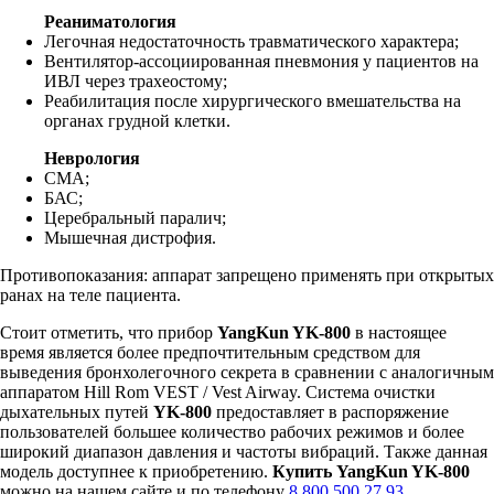
Реаниматология
Легочная недостаточность травматического характера;
Вентилятор-ассоциированная пневмония у пациентов на
ИВЛ через трахеостому;
Реабилитация после хирургического вмешательства на
органах грудной клетки.
Неврология
СМА;
БАС;
Церебральный паралич;
Мышечная дистрофия.
Противопоказания: аппарат запрещено применять при открытых
ранах на теле пациента.
Стоит отметить, что прибор
YangKun YK-800
в настоящее
время является более предпочтительным средством для
выведения бронхолегочного секрета в сравнении с аналогичным
аппаратом Hill Rom VEST / Vest Airway. Система очистки
дыхательных путей
YK-800
предоставляет в распоряжение
пользователей большее количество рабочих режимов и более
широкий диапазон давления и частоты вибраций. Также данная
модель доступнее к приобретению.
Купить YangKun YK-800
можно на нашем сайте и по телефону
8 800 500 27 93
.