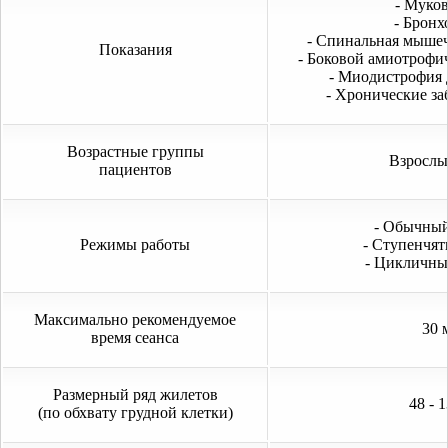
- Муко
- Бронх
- Спинальная мыше
Показания
- Боковой амиотрофи
- Миодистрофия
- Хронические за
Возрастные группы
Взрослы
пациентов
- Обычный
Режимы работы
- Ступенчят
- Цикличный
Максимально рекомендуемое
30 
время сеанса
Размерный ряд жилетов
48 - 
(по обхвату грудной клетки)