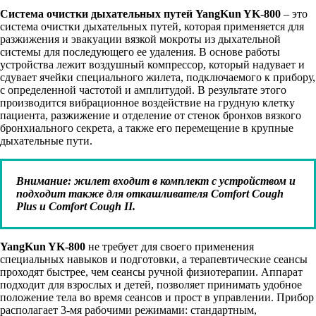
Система очистки дыхательных путей YangKun YK-800
– это
система очистки дыхательных путей, которая применяется для
разжижения и эвакуации вязкой мокроты из дыхательной
системы для последующего ее удаления. В основе работы
устройства лежит воздушный компрессор, который надувает и
сдувает ячейки специального жилета, подключаемого к прибору,
с определенной частотой и амплитудой. В результате этого
производится вибрационное воздействие на грудную клетку
пациента, разжижение и отделение от стенок бронхов вязкого
бронхиального секрета, а также его перемещение в крупные
дыхательные пути.
Внимание: жилет входит в комплект с устройством и
подходит также для откашливателя Comfort Cough
Plus и Comfort Cough II.
YangKun YK-800
не требует для своего применения
специальных навыков и подготовки, а терапевтические сеансы
проходят быстрее, чем сеансы ручной физиотерапии. Аппарат
подходит для взрослых и детей, позволяет принимать удобное
положение тела во время сеансов и прост в управлении. Прибор
располагает 3-мя рабочими режимами: стандартным,